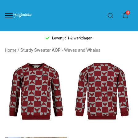
0
Levertijd 1-2 werkdagen
Sturdy
Home
Sturdy Sweater AOP - Waves and Whales
Sweater
AOP
-
Waves
and
Whales