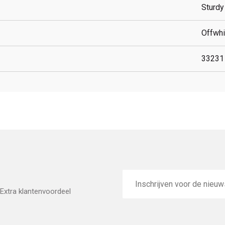
Sturdy
Offwhi
33231
E-
mailadres
Extra klantenvoordeel