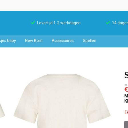
Levertijd 1-2 werkdagen
14 dagen
sjes baby
New Born
Accessoires
Spellen
€
M
K
D