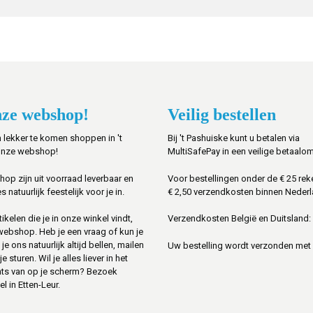
ze webshop!
Veilig bestellen
 lekker te komen shoppen in 't
Bij 't Pashuiske kunt u betalen via
onze webshop!
MultiSafePay in een veilige betaalo
shop zijn uit voorraad leverbaar en
Voor bestellingen onder de € 25 rek
s natuurlijk feestelijk voor je in.
€ 2,50 verzendkosten binnen Nederl
ikelen die je in onze winkel vindt,
Verzendkosten België en Duitsland: 
 webshop. Heb je een vraag of kun je
je ons natuurlijk altijd bellen, mailen
Uw bestelling wordt verzonden met
sturen. Wil je alles liever in het
ats van op je scherm? Bezoek
l in Etten-Leur.