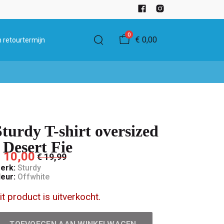
0
€ 0,00
 retourtermijn
Sturdy T-shirt oversized
- Desert Fie
 10,00
€ 19,99
erk:
Sturdy
leur:
Offwhite
it product is uitverkocht.