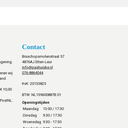
Contact
Bisschopsmolenstraat 57
mgeving.
4876AJ Etten-Leur
info@pashuiske.nl
076-8864044
enen wij
and.
KvK: 20133825
€ 10,00
BTW: NL139600887B.01
 PostNL.
Openingstijden
Maandag
13:00 / 17:30
Dinsdag
9:30 / 17:30
Woensdag
9:30 - 17:30