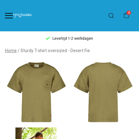
0
Levertijd 1-2 werkdagen
Sturdy
Home
Sturdy T-shirt oversized - Desert Fie
T-
shirt
oversized
-
Desert
Fie