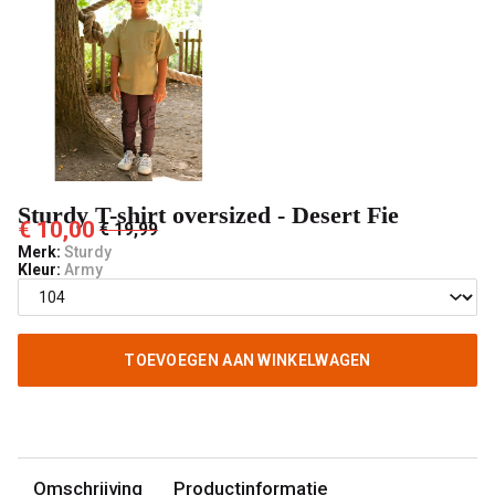
-
't
Pashuiske
Sturdy T-shirt oversized - Desert Fie
€ 10,00
€ 19,99
Merk:
Sturdy
Kleur:
Army
TOEVOEGEN AAN WINKELWAGEN
Omschrijving
Productinformatie