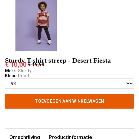
-
't
Pashuiske
Sturdy T-shirt streep - Desert Fiesta
€ 10,00
€ 19,99
Merk:
Sturdy
Kleur:
Rood
TOEVOEGEN AAN WINKELWAGEN
Omschrijving
Productinformatie