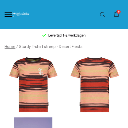
0
Levertijd 1-2 werkdagen
Sturdy
Home
Sturdy T-shirt streep - Desert Fiesta
T-
shirt
streep
-
Desert
Fiesta