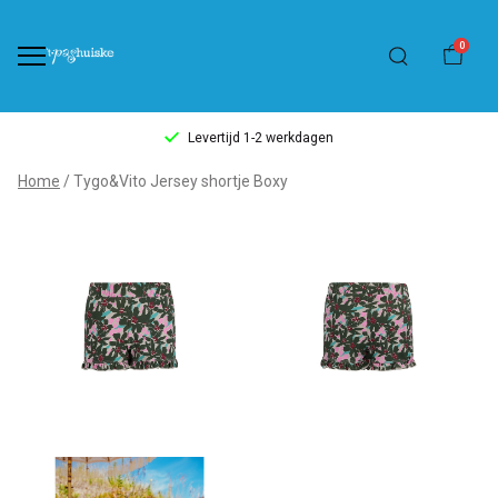
0
Levertijd 1-2 werkdagen
Tygo&Vito
Home
Tygo&Vito Jersey shortje Boxy
Jersey
shortje
Boxy
-
't
Pashuiske