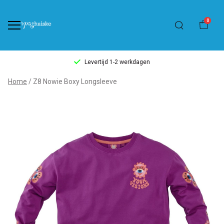
0
Levertijd 1-2 werkdagen
Z8
Home
Z8 Nowie Boxy Longsleeve
Nowie
Boxy
Longsleeve
-
't
Pashuiske