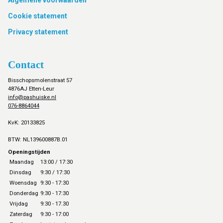
Footer
Cookie statement
Privacy statement
Contact
Bisschopsmolenstraat 57
4876AJ Etten-Leur
info@pashuiske.nl
076-8864044
KvK: 20133825
BTW: NL139600887B.01
Openingstijden
Maandag
13:00 / 17:30
Dinsdag
9:30 / 17:30
Woensdag
9:30 - 17:30
Donderdag
9:30 - 17:30
Vrijdag
9:30 - 17.30
Zaterdag
9:30 - 17:00