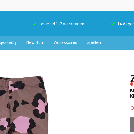
Levertijd 1-2 werkdagen
14 dagen
sjes baby
New Born
Accessoires
Spellen
€
M
K
D