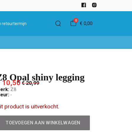
0
€ 0,00
 retourtermijn
Z8 Opal shiny legging
 10,50
€ 20,99
erk:
Z8
leur:
-
it product is uitverkocht.
TOEVOEGEN AAN WINKELWAGEN