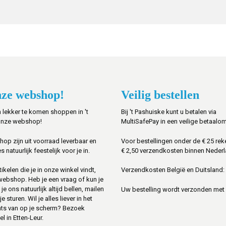
ze webshop!
Veilig bestellen
 lekker te komen shoppen in 't
Bij 't Pashuiske kunt u betalen via
onze webshop!
MultiSafePay in een veilige betaalo
shop zijn uit voorraad leverbaar en
Voor bestellingen onder de € 25 rek
s natuurlijk feestelijk voor je in.
€ 2,50 verzendkosten binnen Nederl
ikelen die je in onze winkel vindt,
Verzendkosten België en Duitsland: 
 webshop. Heb je een vraag of kun je
je ons natuurlijk altijd bellen, mailen
Uw bestelling wordt verzonden met
sturen. Wil je alles liever in het
ats van op je scherm? Bezoek
l in Etten-Leur.