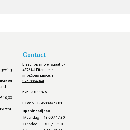
Contact
Bisschopsmolenstraat 57
mgeving.
4876AJ Etten-Leur
info@pashuiske.nl
076-8864044
enen wij
and.
KvK: 20133825
€ 10,00
BTW: NL139600887B.01
 PostNL.
Openingstijden
Maandag
13:00 / 17:30
Dinsdag
9:30 / 17:30