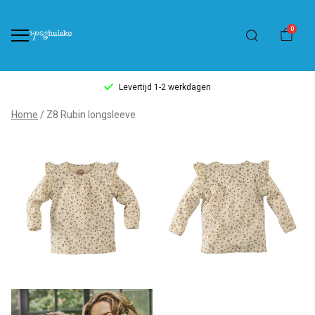
0
Levertijd 1-2 werkdagen
Z8
Home
Z8 Rubin longsleeve
Rubin
longsleeve
-
't
Pashuiske