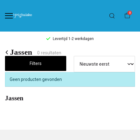
0
Levertijd 1-2 werkdagen
Jassen
Jassen
0 resultaten
-
Filters
't
Geen producten gevonden
Pashuiske
Jassen