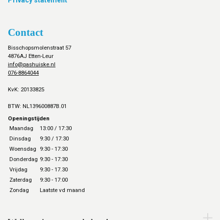
Privacy statement
Contact
Bisschopsmolenstraat 57
4876AJ Etten-Leur
info@pashuiske.nl
076-8864044
KvK: 20133825
BTW: NL139600887B.01
Openingstijden
Maandag
13:00 / 17:30
Dinsdag
9:30 / 17:30
Woensdag
9:30 - 17:30
Donderdag
9:30 - 17:30
Vrijdag
9:30 - 17.30
Zaterdag
9:30 - 17:00
Zondag
Laatste vd maand