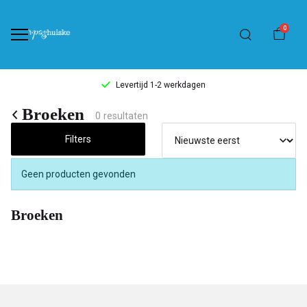
0
Levertijd 1-2 werkdagen
Broeken
Broeken
0 resultaten
-
Filters
't
Geen producten gevonden
Pashuiske
Broeken