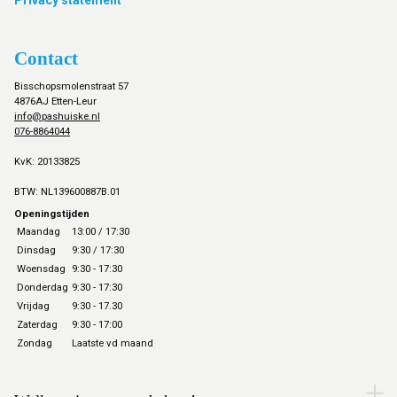
Privacy statement
Contact
Bisschopsmolenstraat 57
4876AJ Etten-Leur
info@pashuiske.nl
076-8864044
KvK: 20133825
BTW: NL139600887B.01
Openingstijden
Maandag
13:00 / 17:30
Dinsdag
9:30 / 17:30
Woensdag
9:30 - 17:30
Donderdag
9:30 - 17:30
Vrijdag
9:30 - 17.30
Zaterdag
9:30 - 17:00
Zondag
Laatste vd maand